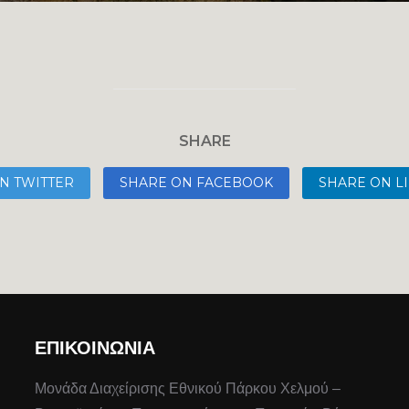
SHARE
N TWITTER
SHARE ON FACEBOOK
SHARE ON L
ΕΠΙΚΟΙΝΩΝΙΑ
Μονάδα Διαχείρισης Εθνικού Πάρκου Χελμού –