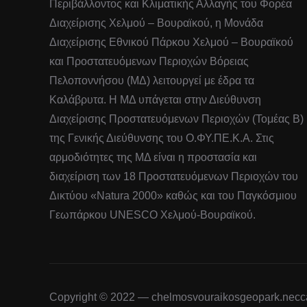
Περιβάλλοντος και Κλιματικής Αλλαγής του Φορέα
Διαχείρισης Χελμού – Βουραϊκού, η Μονάδα
Διαχείρισης Εθνικού Πάρκου Χελμού – Βουραϊκού
και Προστατευόμενων Περιοχών Βόρειας
Πελοποννήσου (ΜΔ) λειτουργεί με έδρα τα
Καλάβρυτα. Η ΜΔ υπάγεται στην Διεύθυνση
Διαχείρισης Προστατευόμενων Περιοχών (Τομέας Β)
της Γενικής Διεύθυνσης του Ο.ΦΥ.ΠΕ.Κ.Α. Στις
αρμοδιότητες της ΜΔ είναι η προστασία και
διαχείριση των 18 Προστατευόμενων Περιοχών του
Δικτύου «Natura 2000» καθώς και του Παγκόσμιου
Γεωπάρκου UNESCO Χελμού-Βουραϊκού.
Copyright © 2022 — chelmosvouraikosgeopark.necca.