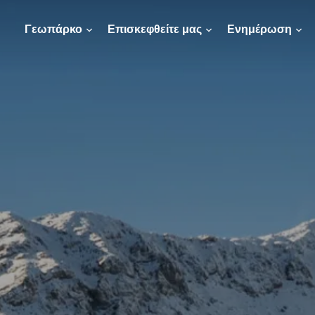
Γεωπάρκο
Επισκεφθείτε μας
Ενημέρωση