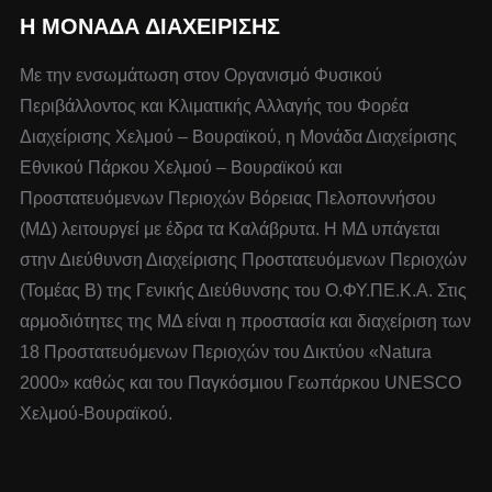
Η ΜΟΝΆΔΑ ΔΙΑΧΕΊΡΙΣΗΣ
Με την ενσωμάτωση στον Οργανισμό Φυσικού
Περιβάλλοντος και Κλιματικής Αλλαγής του Φορέα
Διαχείρισης Χελμού – Βουραϊκού, η Μονάδα Διαχείρισης
Εθνικού Πάρκου Χελμού – Βουραϊκού και
Προστατευόμενων Περιοχών Βόρειας Πελοποννήσου
(ΜΔ) λειτουργεί με έδρα τα Καλάβρυτα. Η ΜΔ υπάγεται
στην Διεύθυνση Διαχείρισης Προστατευόμενων Περιοχών
(Τομέας Β) της Γενικής Διεύθυνσης του Ο.ΦΥ.ΠΕ.Κ.Α. Στις
αρμοδιότητες της ΜΔ είναι η προστασία και διαχείριση των
18 Προστατευόμενων Περιοχών του Δικτύου «Natura
2000» καθώς και του Παγκόσμιου Γεωπάρκου UNESCO
Χελμού-Βουραϊκού.