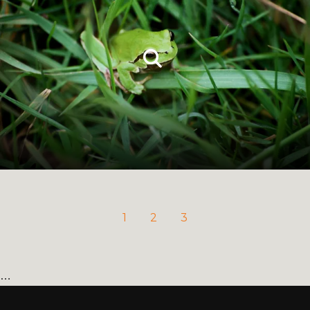
1
2
3
…