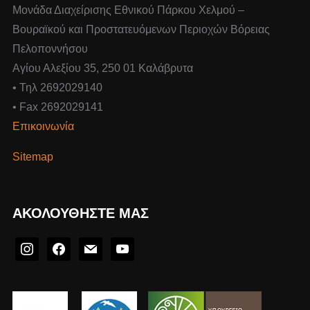
Μονάδα Διαχείρισης Εθνικού Πάρκου Χελμού –
Βουραϊκού και Προστατευόμενων Περιοχών Βόρειας
Πελοποννήσου
Αγίου Αλεξίου 35, 250 01 Καλάβρυτα
• Τηλ 2692029140
• Fax 2692029141
Επικοινωνία
Sitemap
ΑΚΟΛΟΥΘΉΣΤΕ ΜΑΣ
instagram
facebook
mail
youtube