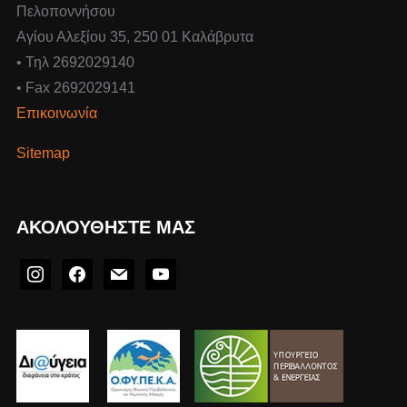
Πελοποννήσου
Αγίου Αλεξίου 35, 250 01 Καλάβρυτα
• Τηλ 2692029140
• Fax 2692029141
Επικοινωνία
Sitemap
ΑΚΟΛΟΥΘΉΣΤΕ ΜΑΣ
instagram
facebook
mail
youtube