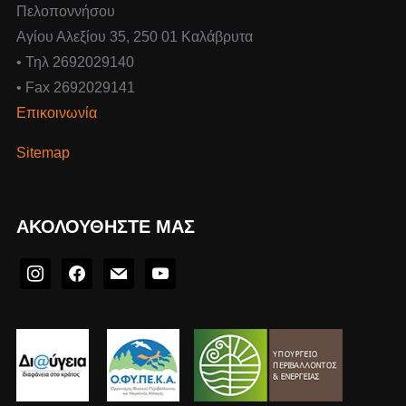
Πελοποννήσου
Αγίου Αλεξίου 35, 250 01 Καλάβρυτα
• Τηλ 2692029140
• Fax 2692029141
Επικοινωνία
Sitemap
ΑΚΟΛΟΥΘΉΣΤΕ ΜΑΣ
instagram
facebook
mail
youtube