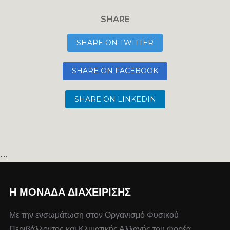
SHARE
SHARE ON TWITTER
SHARE ON FACEBOOK
SHARE ON LINKEDIN
…
Η ΜΟΝΆΔΑ ΔΙΑΧΕΊΡΙΣΗΣ
Με την ενσωμάτωση στον Οργανισμό Φυσικού
Περιβάλλοντος και Κλιματικής Αλλαγής του Φορέα