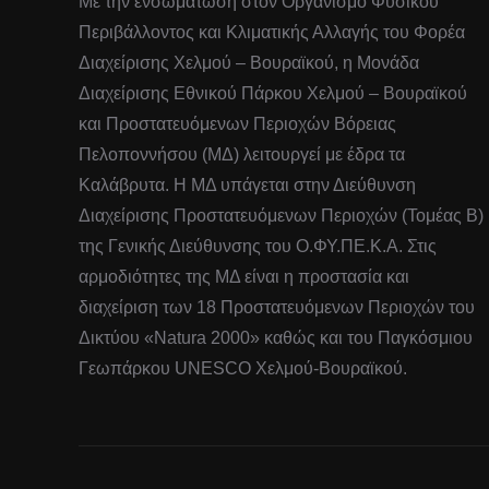
Με την ενσωμάτωση στον Οργανισμό Φυσικού
Περιβάλλοντος και Κλιματικής Αλλαγής του Φορέα
Διαχείρισης Χελμού – Βουραϊκού, η Μονάδα
Διαχείρισης Εθνικού Πάρκου Χελμού – Βουραϊκού
και Προστατευόμενων Περιοχών Βόρειας
Πελοποννήσου (ΜΔ) λειτουργεί με έδρα τα
Καλάβρυτα. Η ΜΔ υπάγεται στην Διεύθυνση
Διαχείρισης Προστατευόμενων Περιοχών (Τομέας Β)
της Γενικής Διεύθυνσης του Ο.ΦΥ.ΠΕ.Κ.Α. Στις
αρμοδιότητες της ΜΔ είναι η προστασία και
διαχείριση των 18 Προστατευόμενων Περιοχών του
Δικτύου «Natura 2000» καθώς και του Παγκόσμιου
Γεωπάρκου UNESCO Χελμού-Βουραϊκού.