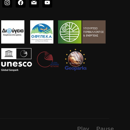
instagram
facebook
mail
youtube
Play
Pause