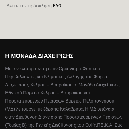
Δείτε την πρόσκληση
ΕΔΩ
…
Η ΜΟΝΆΔΑ ΔΙΑΧΕΊΡΙΣΗΣ
Με την ενσωμάτωση στον Οργανισμό Φυσικού
Περιβάλλοντος και Κλιματικής Αλλαγής του Φορέα
Διαχείρισης Χελμού – Βουραϊκού, η Μονάδα Διαχείρισης
Εθνικού Πάρκου Χελμού – Βουραϊκού και
Προστατευόμενων Περιοχών Βόρειας Πελοποννήσου
(ΜΔ) λειτουργεί με έδρα τα Καλάβρυτα. Η ΜΔ υπάγεται
στην Διεύθυνση Διαχείρισης Προστατευόμενων Περιοχών
(Τομέας Β) της Γενικής Διεύθυνσης του Ο.ΦΥ.ΠΕ.Κ.Α. Στις