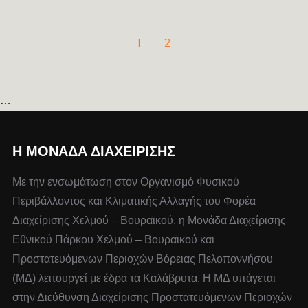
1
2
…
Η ΜΟΝΆΔΑ ΔΙΑΧΕΊΡΙΣΗΣ
Με την ενσωμάτωση στον Οργανισμό Φυσικού
Περιβάλλοντος και Κλιματικής Αλλαγής του Φορέα
Διαχείρισης Χελμού – Βουραϊκού, η Μονάδα Διαχείρισης
Εθνικού Πάρκου Χελμού – Βουραϊκού και
Προστατευόμενων Περιοχών Βόρειας Πελοποννήσου
(ΜΔ) λειτουργεί με έδρα τα Καλάβρυτα. Η ΜΔ υπάγεται
στην Διεύθυνση Διαχείρισης Προστατευόμενων Περιοχών