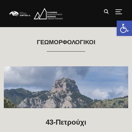
TOGG
Ανοίξτε 
ΓΕΩΜΟΡΦΟΛΟΓΙΚΟΊ
43-Πετρούχι