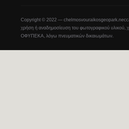
Copyright © 2022 — chelmosvouraikosgeopark.necca.
χρήση ή αναδημοσίευση του φωτογραφικού υλικού, χ
ΟΦΥΠΕΚΑ, λόγω πνευματικών δικαιωμάτων.