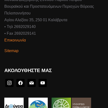
Βουραϊκού και Προστατευόμενων Περιοχών Βόρειας
Πελοποννήσου
Αγίου Αλεξίου 35, 250 01 Καλάβρυτα
• Τηλ 2692029140
• Fax 2692029141
Επικοινωνία
Sitemap
ΑΚΟΛΟΥΘΉΣΤΕ ΜΑΣ
instagram
facebook
mail
youtube