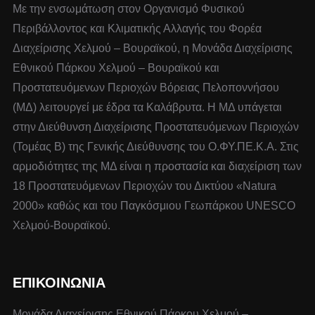
Με την ενσωμάτωση στον Οργανισμό Φυσικού
Περιβάλλοντος και Κλιματικής Αλλαγής του Φορέα
Διαχείρισης Χελμού – Βουραϊκού, η Μονάδα Διαχείρισης
Εθνικού Πάρκου Χελμού – Βουραϊκού και
Προστατευόμενων Περιοχών Βόρειας Πελοποννήσου
(ΜΔ) λειτουργεί με έδρα τα Καλάβρυτα. Η ΜΔ υπάγεται
στην Διεύθυνση Διαχείρισης Προστατευόμενων Περιοχών
(Τομέας Β) της Γενικής Διεύθυνσης του Ο.ΦΥ.ΠΕ.Κ.Α. Στις
αρμοδιότητες της ΜΔ είναι η προστασία και διαχείριση των
18 Προστατευόμενων Περιοχών του Δικτύου «Natura
2000» καθώς και του Παγκόσμιου Γεωπάρκου UNESCO
Χελμού-Βουραϊκού.
ΕΠΙΚΟΙΝΩΝΙΑ
Μονάδα Διαχείρισης Εθνικού Πάρκου Χελμού –