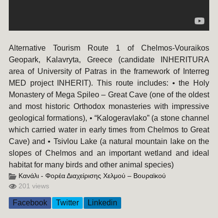
Alternative Tourism Route 1 of Chelmos-Vouraikos
Geopark, Kalavryta, Greece (candidate INHERITURA
area of University of Patras in the framework of Interreg
MED project INHERIT). This route includes: • the Holy
Monastery of Mega Spileo – Great Cave (one of the oldest
and most historic Orthodox monasteries with impressive
geological formations), • “Kalogeravlako” (a stone channel
which carried water in early times from Chelmos to Great
Cave) and • Tsivlou Lake (a natural mountain lake on the
slopes of Chelmos and an important wetland and ideal
habitat for many birds and other animal species)
Κανάλι - Φορέα Διαχείρισης Χελμού – Βουραϊκού
201 views
Facebook
Twitter
Linkedin