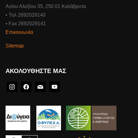
Αγίου Αλεξίου 35, 250 01 Καλάβρυτα
• Τηλ 2692029140
• Fax 2692029141
Επικοινωνία
Sitemap
ΑΚΟΛΟΥΘΉΣΤΕ ΜΑΣ
instagram
facebook
mail
youtube