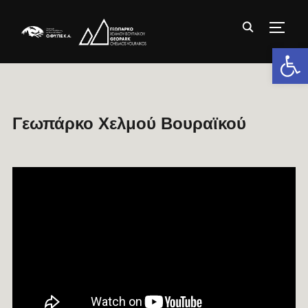
TOGG
Ανοίξτε 
Γεωπάρκο Χελμού Βουραϊκού