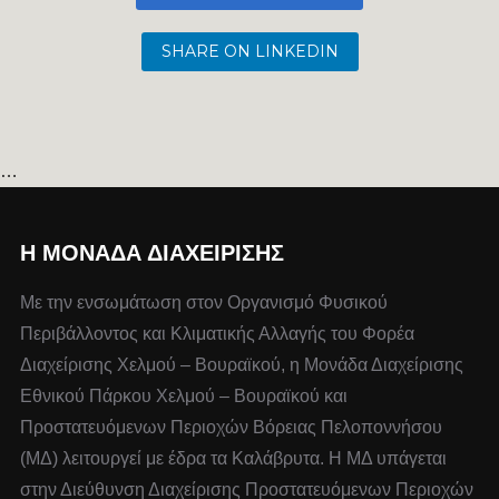
SHARE ON LINKEDIN
…
Η ΜΟΝΆΔΑ ΔΙΑΧΕΊΡΙΣΗΣ
Με την ενσωμάτωση στον Οργανισμό Φυσικού
Περιβάλλοντος και Κλιματικής Αλλαγής του Φορέα
Διαχείρισης Χελμού – Βουραϊκού, η Μονάδα Διαχείρισης
Εθνικού Πάρκου Χελμού – Βουραϊκού και
Προστατευόμενων Περιοχών Βόρειας Πελοποννήσου
(ΜΔ) λειτουργεί με έδρα τα Καλάβρυτα. Η ΜΔ υπάγεται
στην Διεύθυνση Διαχείρισης Προστατευόμενων Περιοχών