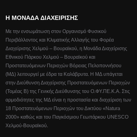
Η ΜΟΝΆΔΑ ΔΙΑΧΕΊΡΙΣΗΣ
Με την ενσωμάτωση στον Οργανισμό Φυσικού
Περιβάλλοντος και Κλιματικής Αλλαγής του Φορέα
Διαχείρισης Χελμού – Βουραϊκού, η Μονάδα Διαχείρισης
Εθνικού Πάρκου Χελμού – Βουραϊκού και
Προστατευόμενων Περιοχών Βόρειας Πελοποννήσου
(ΜΔ) λειτουργεί με έδρα τα Καλάβρυτα. Η ΜΔ υπάγεται
στην Διεύθυνση Διαχείρισης Προστατευόμενων Περιοχών
(Τομέας Β) της Γενικής Διεύθυνσης του Ο.ΦΥ.ΠΕ.Κ.Α. Στις
αρμοδιότητες της ΜΔ είναι η προστασία και διαχείριση των
18 Προστατευόμενων Περιοχών του Δικτύου «Natura
2000» καθώς και του Παγκόσμιου Γεωπάρκου UNESCO
Χελμού-Βουραϊκού.